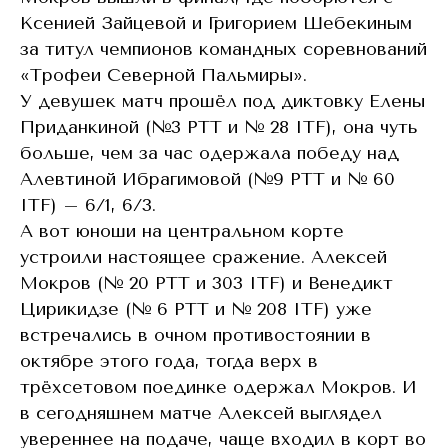
Ксенией Зайцевой и Григорием Шебекиным
за титул чемпионов командных соревнований
«Трофеи Северной Пальмиры».
У девушек матч прошёл под диктовку Елены
Приданкиной (№3 РТТ и № 28 ITF), она чуть
больше, чем за час одержала победу над
Алевтиной Ибрагимовой (№9 РТТ и № 60
ITF) – 6/1, 6/3.
А вот юноши на центральном корте
устроили настоящее сражение. Алексей
Мокров (№ 20 РТТ и 303 ITF) и Венедикт
Цирикидзе (№ 6 РТТ и № 208 ITF) уже
встречались в очном противостоянии в
октябре этого года, тогда верх в
трёхсетовом поединке одержал Мокров. И
в сегодняшнем матче Алексей выглядел
увереннее на подаче, чаще входил в корт во