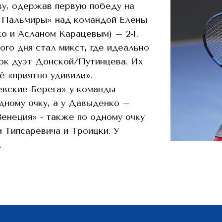
ву, одержав первую победу на
 Пальмиры» над командой Елены
о и Асланом Карацевым) – 2-1.
го дня стал микст, где идеально
ок дуэт Донской/Путинцева. Их
ё «приятно удивили».
евские Берега» у команды
дному очку, а у Давыденко –
Венеция» - также по одному очку
 Типсаревича и Троицки. У
.