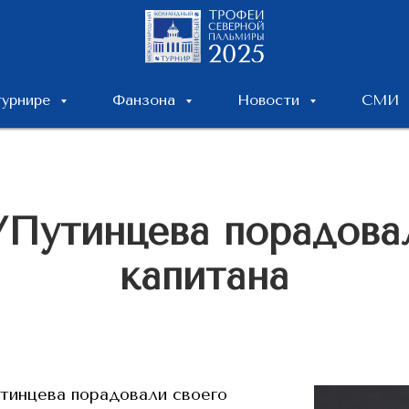
турнире
Фанзона
Новости
СМИ
Путинцева порадова
капитана
тинцева порадовали своего