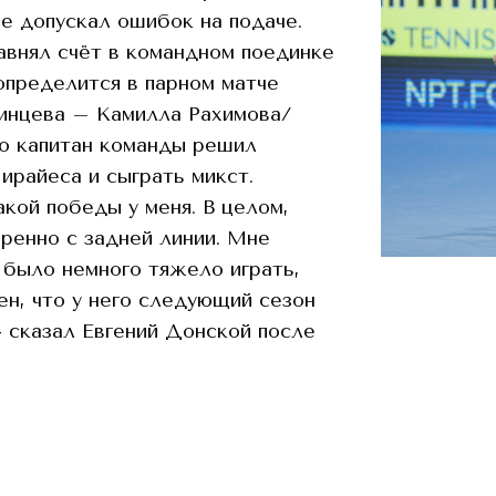
не допускал ошибок на подаче.
авнял счёт в командном поединке
 определится в парном матче
инцева – Камилла Рахимова/
о капитан команды решил
ирайеса и сыграть микст.
акой победы у меня. В целом,
ренно с задней линии. Мне
 было немного тяжело играть,
рен, что у него следующий сезон
- сказал Евгений Донской после