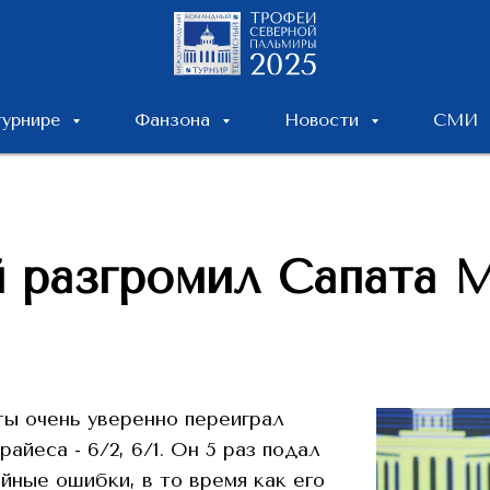
турнире
Фанзона
Новости
СМИ
 разгромил Сапата 
ты очень уверенно переиграл
йеса - 6/2, 6/1. Он 5 раз подал
йные ошибки, в то время как его