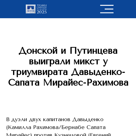
Донской и Путинцева
выиграли микст у
триумвирата Давыденко-
Сапата Мирайес-Рахимова
В дуэли двух капитанов Давыденко
(Камилла Рахимова/Бернабе Сапата
Мирайес) против Кузнецовой (Евгений