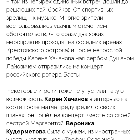
– три из четырёх одиночных встреч дошли до
решающих тай-брейков. От спортивных
зрелищ – к музыке. Многие зрители
воспользовались удачным стечением
обстоятельств, (что сразу два ярких
мероприятия проходят на соседних аренах
Крестовского острова) и после непростой
победы Карена Хачанова над сербом Душаном
Лайовичем отправились на концерт
российского рэпера Басты.
Некоторые игроки тоже не упустили такую
возможность.
Карен Хачанов
в интервью на
корте после матча предупредил о своих
планах, он пошёл на концерт вместе со своей
сестрой Маргаритой.
Вероника
Кудерметова
была с мужем, из иностранных
участников турнира «Трофеи Северной