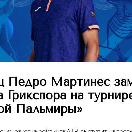
ц Педро Мартинес за
а Грикспора на турни
ой Пальмиры»
, 41-ракетка рейтинга ATP, выступит на трет