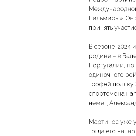
Международном
Пальмиры». Он 
принять участи
В сезоне-2024 
родине – в Вал
Португалии, по
одиночного рей
трофей поляку 
спортсмена на 
немец Александ
Мартинес уже у
тогда его напа