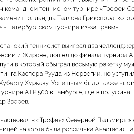
 командном теннисном турнире «Трофеи С
заменит голландца Таллона Грикспора, котор
е в петербургском турнире из-за травмы.
испанский теннисист выиграл два челленджер
енсии и Жироне, дошёл до финала турнира A
 пути в который обыграл восьмую ракетку му
тинга Каспера Рууда из Норвегии, но уступил
Хуберту Хуркачу. Успешным было также выс
турнире ATP 500 в Гамбурге, где в полуфинал
р Зверев.
частвовал в «Трофеях Северной Пальмиры» в 
рницей на корте была россиянка Анастасия Га