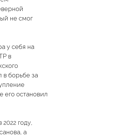
еверной
ый не смог
а у себя на
TP в
жского
 в борьбе за
тупление
е его остановил
2022 году,
санова, а