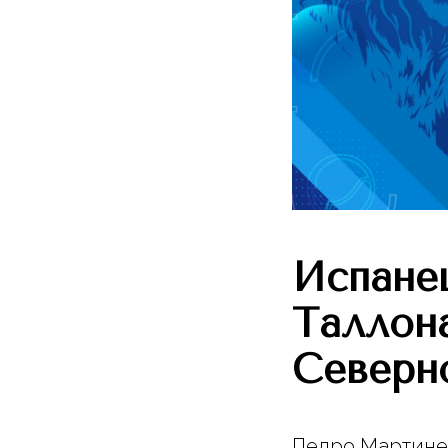
Испане
Таллон
Северн
Педро Мартинес