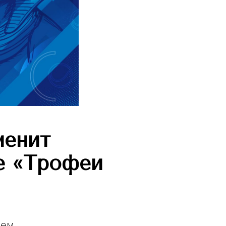
менит
ре «Трофеи
ьем