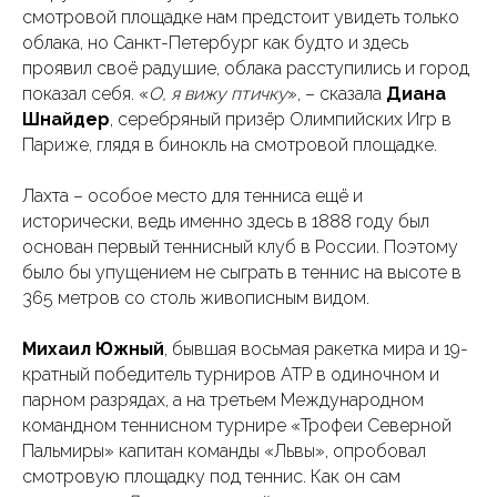
смотровой площадке нам предстоит увидеть только
облака, но Санкт-Петербург как будто и здесь
проявил своё радушие, облака расступились и город
показал себя. «
О, я вижу птичку
», – сказала
Диана
Шнайдер
, серебряный призёр Олимпийских Игр в
Париже, глядя в бинокль на смотровой площадке.
Лахта – особое место для тенниса ещё и
исторически, ведь именно здесь в 1888 году был
основан первый теннисный клуб в России. Поэтому
было бы упущением не сыграть в теннис на высоте в
365 метров со столь живописным видом.
Михаил Южный
, бывшая восьмая ракетка мира и 19-
кратный победитель турниров ATP в одиночном и
парном разрядах, а на третьем Международном
командном теннисном турнире «Трофеи Северной
Пальмиры» капитан команды «Львы», опробовал
смотровую площадку под теннис. Как он сам