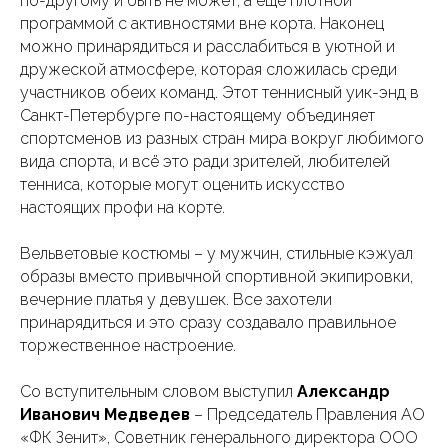
по-другому и быть не может, а ещё плотной
программой с активностями вне корта. Наконец
можно принарядиться и расслабиться в уютной и
дружеской атмосфере, которая сложилась среди
участников обеих команд. Этот теннисный уик-энд в
Санкт-Петербурге по-настоящему объединяет
спортсменов из разных стран мира вокруг любимого
вида спорта, и всё это ради зрителей, любителей
тенниса, которые могут оценить искусство
настоящих профи на корте.
Вельветовые костюмы – у мужчин, стильные кэжуал
образы вместо привычной спортивной экипировки,
вечерние платья у девушек. Все захотели
принарядиться и это сразу создавало правильное
торжественное настроение.
Со вступительным словом выступил
Александр
Иванович Медведев
– Председатель Правления АО
«ФК Зенит», Советник генерального директора ООО